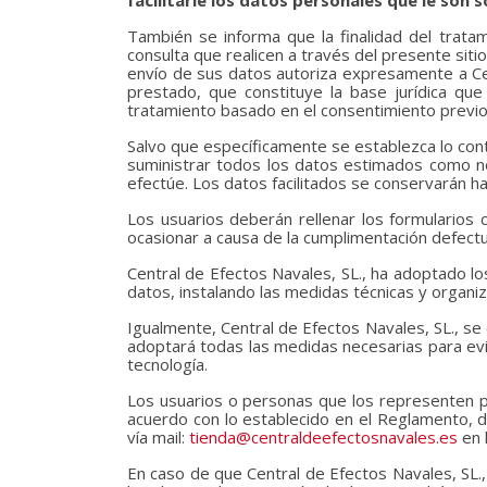
facilitarle los datos personales que le son s
También se informa que la finalidad del tratam
consulta que realicen a través del presente siti
envío de sus datos autoriza expresamente a Cent
prestado, que constituye la base jurídica que
tratamiento basado en el consentimiento previo 
Salvo que específicamente se establezca lo cont
suministrar todos los datos estimados como ne
efectúe. Los datos facilitados se conservarán h
Los usuarios deberán rellenar los formularios
ocasionar a causa de la cumplimentación defectu
Central de Efectos Navales, SL., ha adoptado lo
datos, instalando las medidas técnicas y organiz
Igualmente, Central de Efectos Navales, SL., s
adoptará todas las medidas necesarias para evi
tecnología.
Los usuarios o personas que los representen po
acuerdo con lo establecido en el Reglamento, di
vía mail:
tienda@centraldeefectosnavales.es
en l
En caso de que Central de Efectos Navales, SL.,