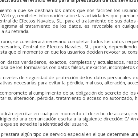
olicitados en el sitio Web para la prestación de sus servicios
iento a que se destinan los datos que nos faciliten los usuari
o Web y, remitirles información sobre las actividades que puedan
ral de Efectos Navales, SL., para el tratamiento de sus datos c
 legitima el tratamiento de los datos, es revocable en cualquie
a su retirada.
rario, se considerará necesario completar todos los datos requer
cesarios, Central de Efectos Navales, SL.,
podrá, dependiendo d
asta que el momento en que los usuarios decidan revocar su cons
 con datos verdaderos, exactos, completos y actualizados, resp
osa de los formularios con datos falsos, inexactos, incompletos o
s niveles de seguridad de protección de los datos personales exi
ativas necesarias para evitar la pérdida, mal uso, alteración, ac
e compromete al cumplimiento de su obligación de secreto de los
tar su alteración, pérdida, tratamiento o acceso no autorizado,
drán ejercitar en cualquier momento el derecho de acceso, recti
rigiendo una comunicación escrita a la siguiente dirección: C/ Ar
a que se acredite la identidad del usuario.
 prestara algún tipo de servicio especial en el que determine una