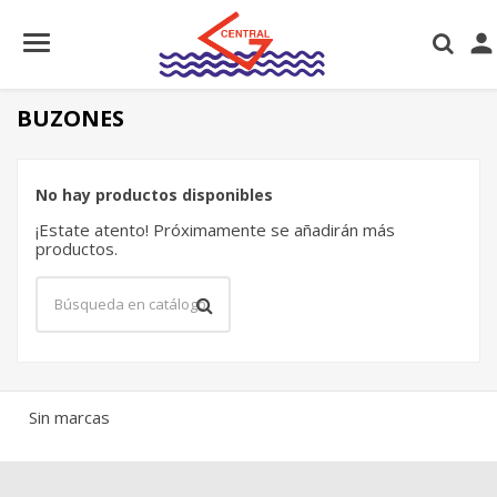

BUZONES
No hay productos disponibles
¡Estate atento! Próximamente se añadirán más
productos.
×
×
Crear lista de deseos
×
Iniciar sesión
((modalTitle))
Sin marcas
×
Nombre de la lista de deseos
Debe iniciar sesión para guardar productos en su lista
Añadir a la lista de deseos
((confirmMessage))
de deseos.