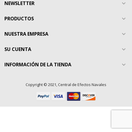
Crear nueva lista
add_circle_outline
NEWSLETTER

((cancelText))
((modalDeleteText))
Cancelar
Iniciar sesión
Cancelar
Crear lista de deseos
PRODUCTOS

NUESTRA EMPRESA

SU CUENTA

INFORMACIÓN DE LA TIENDA

Copyright © 2021, Central de Efectos Navales