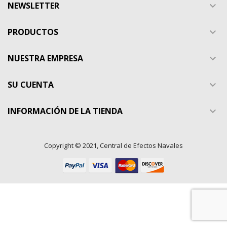
Crear nueva lista
add_circle_outline
NEWSLETTER

((cancelText))
((modalDeleteText))
Cancelar
Iniciar sesión
Cancelar
Crear lista de deseos
PRODUCTOS

NUESTRA EMPRESA

SU CUENTA

INFORMACIÓN DE LA TIENDA

Copyright © 2021, Central de Efectos Navales