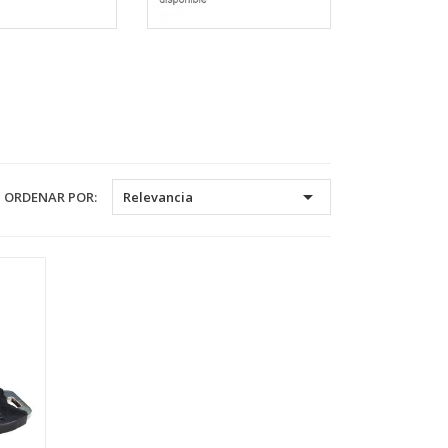

ORDENAR POR:
Relevancia
×
×
×
×