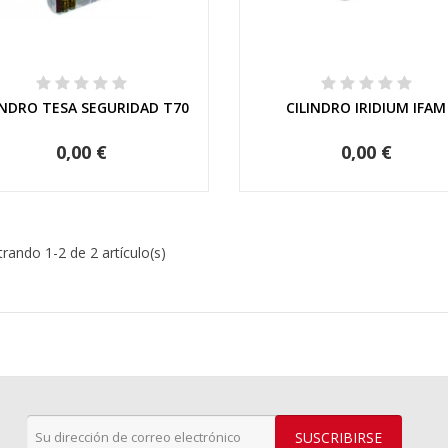
Crear nueva lista
((cancelText))
Cancelar
((modalDeleteText)
Iniciar sesió
Cancelar
Crear lista de deseo
Vista rápida
Vista rápida
INDRO TESA SEGURIDAD T70
CILINDRO IRIDIUM IFAM
0,00 €
0,00 €
rando 1-2 de 2 artículo(s)