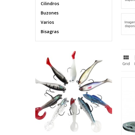
Cilindros
Buzones
Varios
Bisagras

Grid
C
(
I
No
A
((
Deb