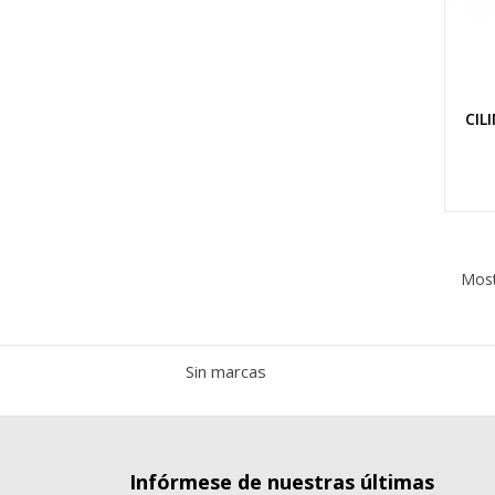
add_circle_outline
CIL
Most
Sin marcas
Infórmese de nuestras últimas